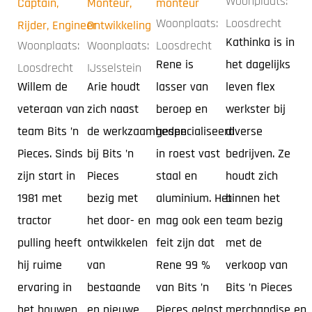
Woonplaats:
Captain,
Monteur,
monteur
Woonplaats:
Loosdrecht
Rijder, Engineer
Ontwikkeling
Kathinka is in
Woonplaats:
Woonplaats:
Loosdrecht
Rene is
het dagelijks
Loosdrecht
IJsselstein
Willem de
Arie houdt
lasser van
leven flex
veteraan van
zich naast
beroep en
werkster bij
team Bits ’n
de werkzaamheden
gespecialiseerd
diverse
Pieces. Sinds
bij Bits ’n
in roest vast
bedrijven. Ze
zijn start in
Pieces
staal en
houdt zich
1981 met
bezig met
aluminium. Het
binnen het
tractor
het door- en
mag ook een
team bezig
pulling heeft
ontwikkelen
feit zijn dat
met de
hij ruime
van
Rene 99 %
verkoop van
ervaring in
bestaande
van Bits ’n
Bits ’n Pieces
het bouwen,
en nieuwe
Pieces gelast
merchandise en