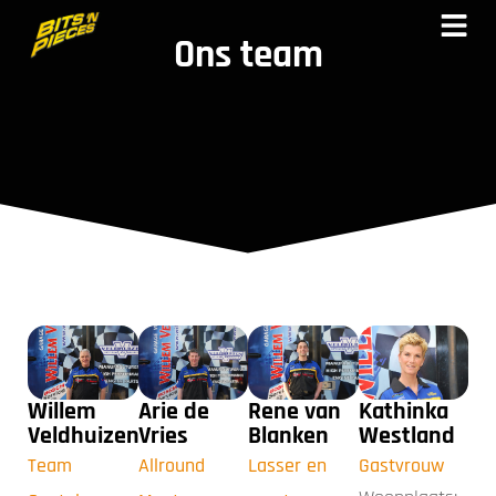
Ons team
Willem
Arie de
Rene van
Kathinka
Veldhuizen
Vries
Blanken
Westland
Team
Allround
Lasser en
Gastvrouw