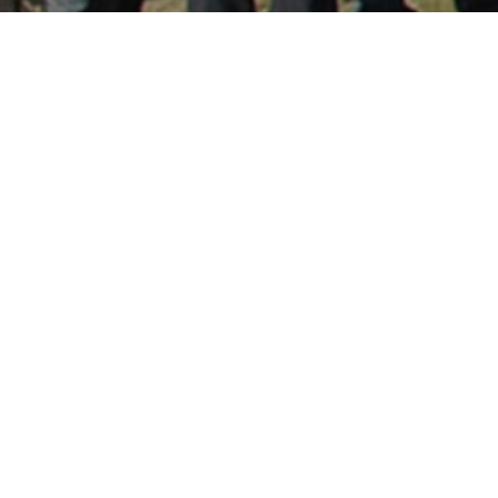
Adres
Contact
Volg ons op
Social Media
Oud
+31(0)6 53 77
Loosdrechtsedijk
26 95
24A
1231 NA
info@bitsnpieces.nl
Loosdrecht