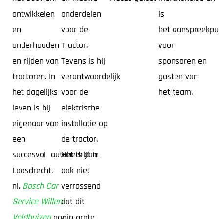
ontwikkelen
onderdelen
is
en
voor de
het aanspreekpu
onderhouden
Tractor.
voor
en rijden van
Tevens is hij
sponsoren en
tractoren. In
verantwoordelijk
gasten van
het dagelijks
voor de
het team.
leven is hij
elektrische
eigenaar van
installatie op
een
de tractor.
succesvol autobedrijf in
Het is dan
Loosdrecht.
ook niet
nl.
Bosch Car
verrassend
Service Willem
dat dit
Veldhuizen
aan
zijn grote