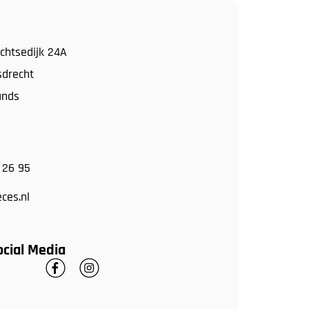
chtsedijk 24A
sdrecht
ands
 26 95
ces.nl
ocial Media