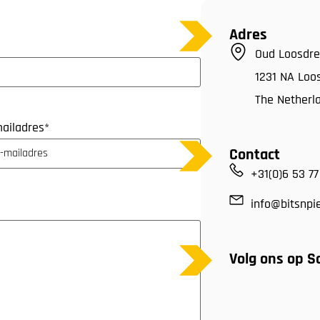
Adres
Oud Loosdre
1231 NA Loo
The Netherl
ailadres
*
Contact
+31(0)6 53 77
info@bitsnpie
Volg ons op S