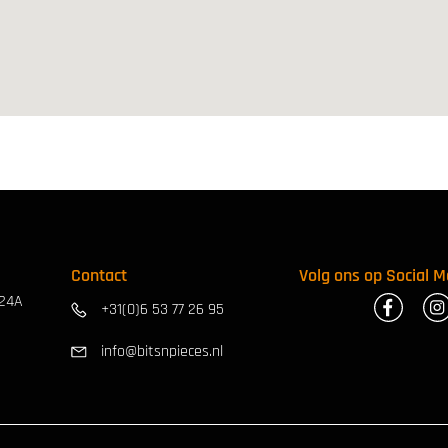
Contact
Volg ons op Social M
 24A
+31(0)6 53 77 26 95
info@bitsnpieces.nl