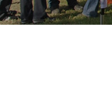
Contact
Volg ons op Social M
 24A
+31(0)6 53 77 26 95
info@bitsnpieces.nl