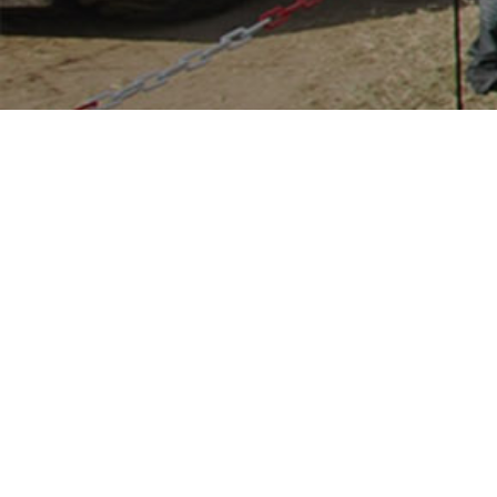
Adres
Oud Loosdrechtsedijk
1231 NA Loosdrecht
The Netherlands